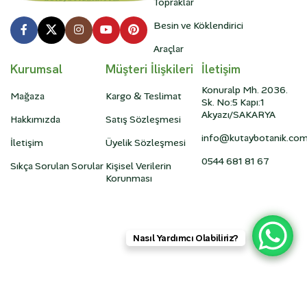
Topraklar
Besin ve Köklendirici
Araçlar
Kurumsal
Müşteri İlişkileri
İletişim
Konuralp Mh. 2036.
Mağaza
Kargo & Teslimat
Sk. No:5 Kapı:1
Akyazı/SAKARYA
Hakkımızda
Satış Sözleşmesi
info@kutaybotanik.co
İletişim
Üyelik Sözleşmesi
0544 681 81 67
Sıkça Sorulan Sorular
Kişisel Verilerin
Korunması
Nasıl Yardımcı Olabiliriz?