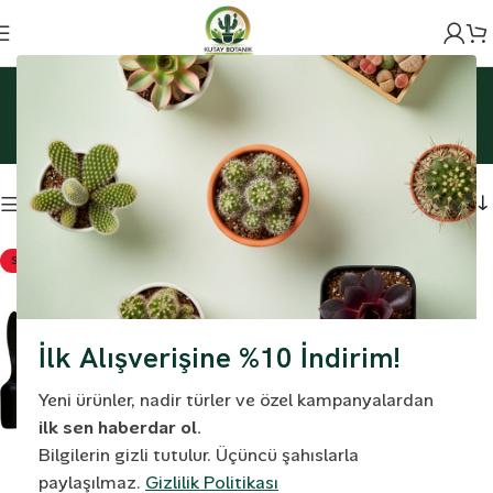
Ana Sayfa
Ürünler “Kaktüs Ekim Seti” olarak etiketlendi
Kaktüs Ekim Seti
Filtreleme
SOLD OUT
İlk Alışverişine %10 İndirim!
Yeni ürünler, nadir türler ve özel kampanyalardan
ilk sen haberdar ol.
Bilgilerin gizli tutulur. Üçüncü şahıslarla
paylaşılmaz.
Gizlilik Politikası