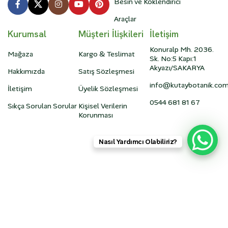
Besin ve Köklendirici
Araçlar
Kurumsal
Müşteri İlişkileri
İletişim
Konuralp Mh. 2036.
Mağaza
Kargo & Teslimat
Sk. No:5 Kapı:1
Akyazı/SAKARYA
Hakkımızda
Satış Sözleşmesi
info@kutaybotanik.co
İletişim
Üyelik Sözleşmesi
0544 681 81 67
Sıkça Sorulan Sorular
Kişisel Verilerin
Korunması
Nasıl Yardımcı Olabiliriz?