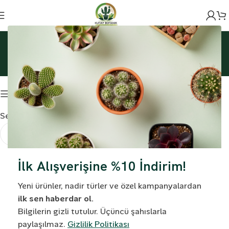
Ana Sayfa
Topraklar
Kaktüs Toprağı
Kaktüs Toprağı
Filtreleme
Seçiminizle eşleşen ürün bulunamadı.
İlk Alışverişine %10 İndirim!
Yeni ürünler, nadir türler ve özel kampanyalardan
ilk sen haberdar ol.
Bilgilerin gizli tutulur. Üçüncü şahıslarla
paylaşılmaz.
Gizlilik Politikası