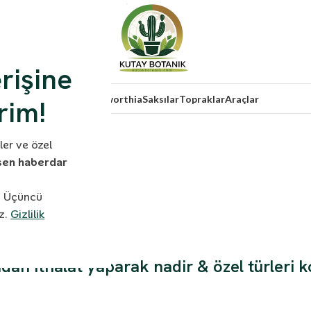
erişine
s
Sukulent
Lithops Ve Haworthia
Saksılar
Topraklar
Araçlar
rim!
rler ve özel
anik.
 sen haberdar
ur. Üçüncü
anik.
az.
Gizlilik
dan ithalat yaparak nadir & özel türleri k