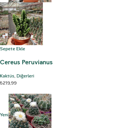
Sepete Ekle
Cereus Peruvianus
Kaktüs
,
Diğerleri
₺219,99
Yeni