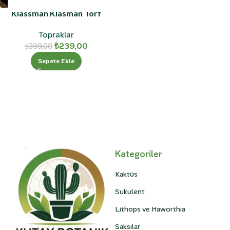
Klassman Klasman Torf
Toprak 10 L
Topraklar
₺
239,00
₺
399,00
Sepete Ekle
Kategoriler
Kaktüs
Sukulent
Lithops ve Haworthia
Saksılar