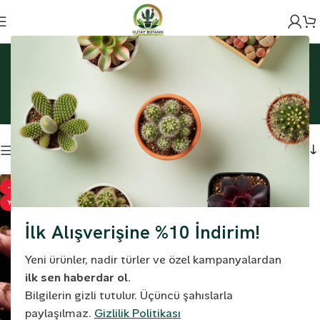
Ana Sayfa
Ürünler “Klassman Klasman” olarak etiketlendi
Klassman Klasman
Filtreleme
-40%
YENI
İlk Alışverişine %10 İndirim!
Yeni ürünler, nadir türler ve özel kampanyalardan
ilk sen haberdar ol.
Bilgilerin gizli tutulur. Üçüncü şahıslarla
paylaşılmaz.
Gizlilik Politikası