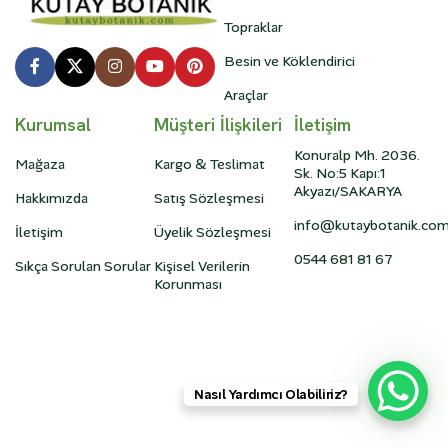
Topraklar
Besin ve Köklendirici
Araçlar
Kurumsal
Müşteri İlişkileri
İletişim
Konuralp Mh. 2036.
Mağaza
Kargo & Teslimat
Sk. No:5 Kapı:1
Akyazı/SAKARYA
Hakkımızda
Satış Sözleşmesi
info@kutaybotanik.co
İletişim
Üyelik Sözleşmesi
0544 681 81 67
Sıkça Sorulan Sorular
Kişisel Verilerin
Korunması
Nasıl Yardımcı Olabiliriz?