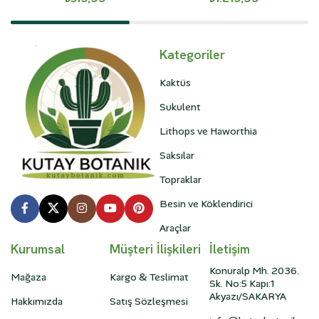
Kategoriler
Kaktüs
Sukulent
Lithops ve Haworthia
Saksılar
Topraklar
Besin ve Köklendirici
Araçlar
Kurumsal
Müşteri İlişkileri
İletişim
Konuralp Mh. 2036.
Mağaza
Kargo & Teslimat
Sk. No:5 Kapı:1
Akyazı/SAKARYA
Hakkımızda
Satış Sözleşmesi