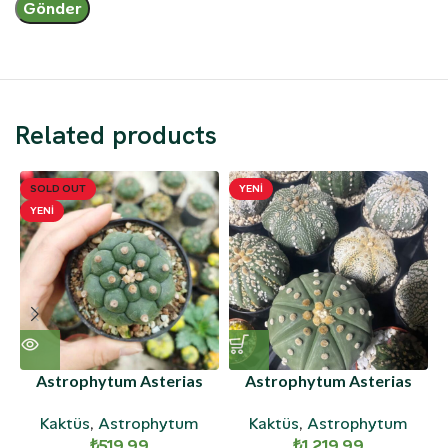
Related products
SOLD OUT
YENI
YENI
Astrophytum Asterias
Astrophytum Asterias
Kikko
Ooibo
Kaktüs
,
Astrophytum
Kaktüs
,
Astrophytum
₺
519,99
₺
1.219,99