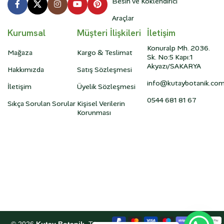
Besin ve Köklendirici
Araçlar
Kurumsal
Müşteri İlişkileri
İletişim
Konuralp Mh. 2036.
Mağaza
Kargo & Teslimat
Sk. No:5 Kapı:1
Akyazı/SAKARYA
Hakkımızda
Satış Sözleşmesi
info@kutaybotanik.co
İletişim
Üyelik Sözleşmesi
0544 681 81 67
Sıkça Sorulan Sorular
Kişisel Verilerin
Korunması
©
2026
Kutay Botanik
. Tüm