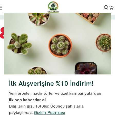
Ana Sayfa
Saksılar
Tayland Saksılar
-6%
YENI
İlk Alışverişine %10 İndirim!
Yeni ürünler, nadir türler ve özel kampanyalardan
ilk sen haberdar ol.
Bilgilerin gizli tutulur. Üçüncü şahıslarla
paylaşılmaz.
Gizlilik Politikası