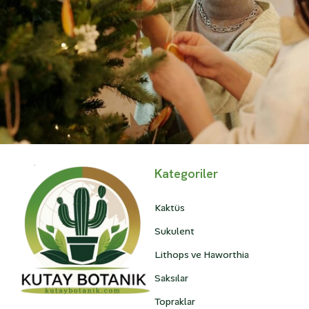
Lifestyle
Kategoriler
Embracing Modern Styles: A Behind-the-Scenes
Story of Fashion
Kaktüs
Sukulent
Lithops ve Haworthia
Saksılar
Topraklar